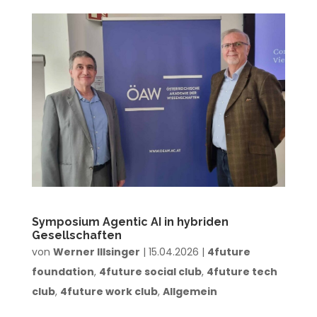
Symposium Agentic AI in hybriden
Gesellschaften
von
Werner Illsinger
|
15.04.2026
|
4future
foundation
,
4future social club
,
4future tech
club
,
4future work club
,
Allgemein