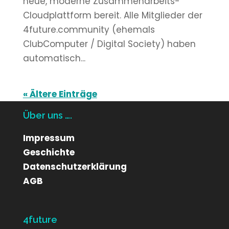
neue, moderne Zusammenarbeits-
Cloudplattform bereit. Alle Mitglieder der
4future.community (ehemals
ClubComputer / Digital Society) haben
automatisch...
« Ältere Einträge
Über uns ….
Impressum
Geschichte
Datenschutzerklärung
AGB
4future