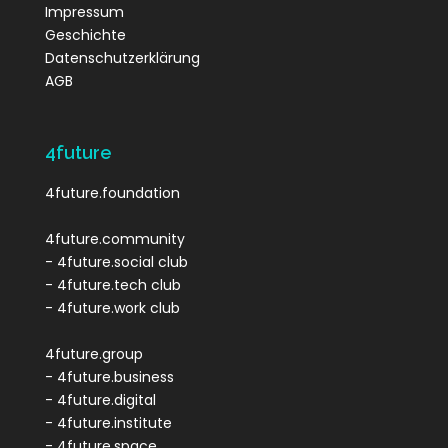
Impressum
Geschichte
Datenschutzerklärung
AGB
4future
4future.foundation
4future.community
- 4future.social club
- 4future.tech club
- 4future.work club
4future.group
- 4future.business
- 4future.digital
- 4future.institute
- 4future.space