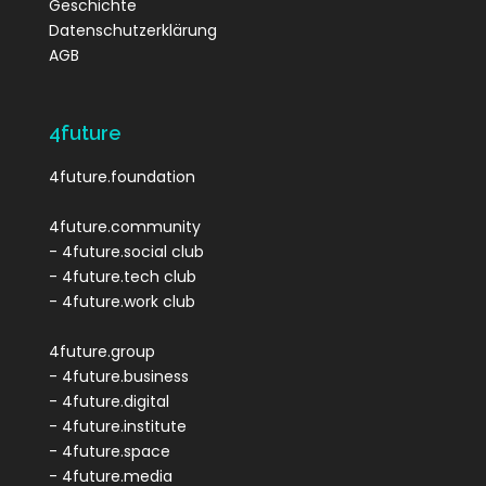
Geschichte
Datenschutzerklärung
AGB
4future
4future.foundation
4future.community
- 4future.social club
- 4future.tech club
- 4future.work club
4future.group
- 4future.business
- 4future.digital
- 4future.institute
- 4future.space
- 4future.media