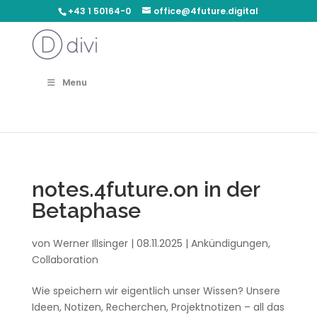
+43 1 50164-0
office@4future.digital
Menu
notes.4future.on in der
Betaphase
von
Werner Illsinger
|
08.11.2025
|
Ankündigungen
,
Collaboration
Wie speichern wir eigentlich unser Wissen? Unsere
Ideen, Notizen, Recherchen, Projektnotizen – all das