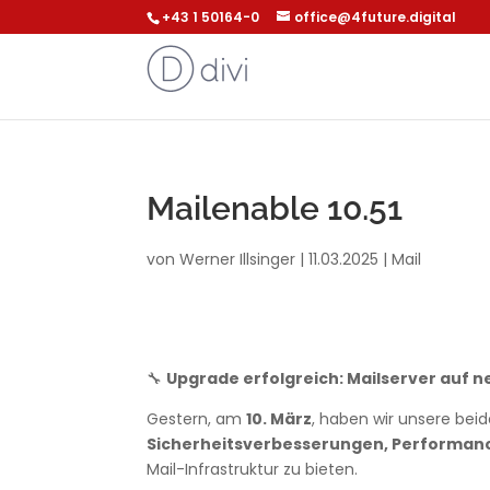
+43 1 50164-0
office@4future.digital
Mailenable 10.51
von
Werner Illsinger
|
11.03.2025
|
Mail
🔧
Upgrade erfolgreich: Mailserver auf n
Gestern, am
10. März
, haben wir unsere beid
Sicherheitsverbesserungen, Performan
Mail-Infrastruktur zu bieten.