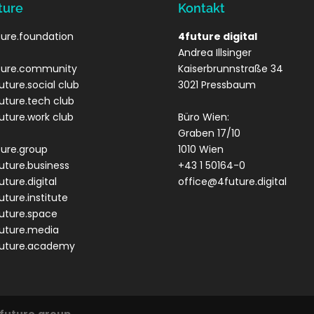
ture
Kontakt
ure.foundation
4future digital
Andrea Illsinger
ture.community
Kaiserbrunnstraße 34
uture.social club
3021 Pressbaum
uture.tech club
uture.work club
Büro Wien:
Graben 17/10
ture.group
1010 Wien
uture.business
+43 1 50164-0
uture.digital
office@4future.digital
uture.institute
uture.space
future.media
future.academy