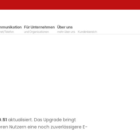
mmunikation
–
Für Unternehmen
–
Über uns
–
net/Telefon
und Organisationen
mehr über uns
Kundenbereich
.51
aktualisiert. Das Upgrade bringt
ren Nutzern eine noch zuverlässigere E-