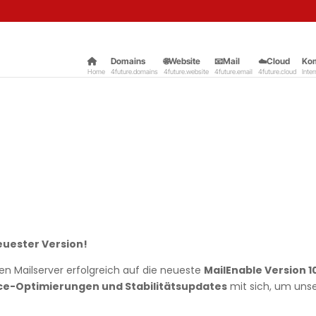
Domains
–
🌐Website
–
📧Mail
–
☁️Cloud
–
Ko
Home
4future.domains
4future.website
4future.email
4future.cloud
Inter
euester Version!
en Mailserver erfolgreich auf die neueste
MailEnable Version 10
ce-Optimierungen und Stabilitätsupdates
mit sich, um unse