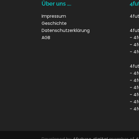
Über uns ….
4fu
Impressum
4fut
Geschichte
Datenschutzerklärung
4fu
AGB
- 4f
- 4f
- 4f
4fu
- 4f
- 4f
- 4f
- 4f
- 4
- 4